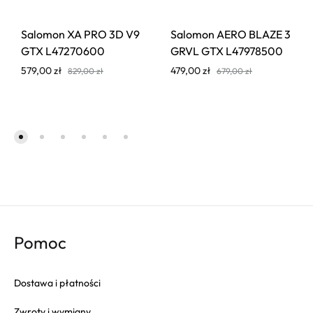
Salomon XA PRO 3D V9
Salomon AERO BLAZE 3
GTX L47270600
GRVL GTX L47978500
579,00
zł
479,00
zł
829,00
zł
679,00
zł
Pomoc
Dostawa i płatności
Zwroty i wymiany