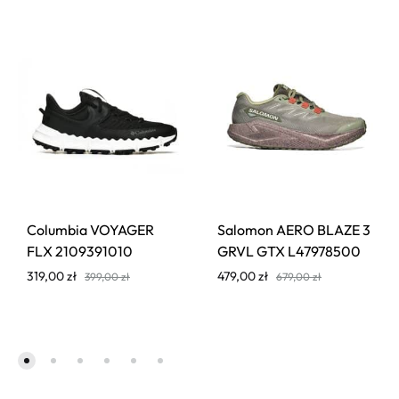
Columbia VOYAGER
Salomon AERO BLAZE 3
FLX 2109391010
GRVL GTX L47978500
319,00
zł
479,00
zł
399,00
zł
679,00
zł