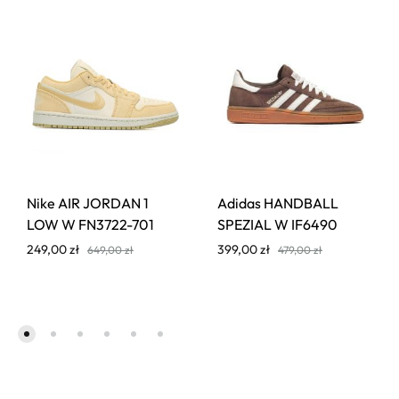
Nike AIR JORDAN 1
Adidas HANDBALL
LOW W FN3722-701
SPEZIAL W IF6490
249,00
zł
399,00
zł
649,00
zł
479,00
zł