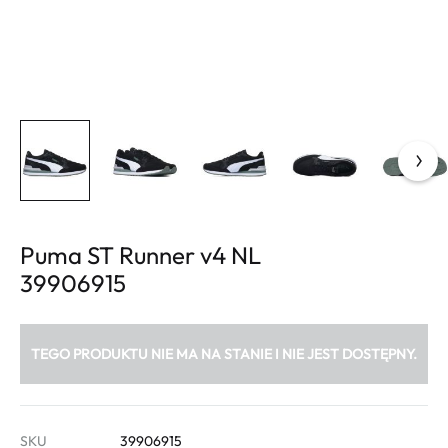
Puma ST Runner v4 NL
39906915
TEGO PRODUKTU NIE MA NA STANIE I NIE JEST DOSTĘPNY.
SKU
39906915