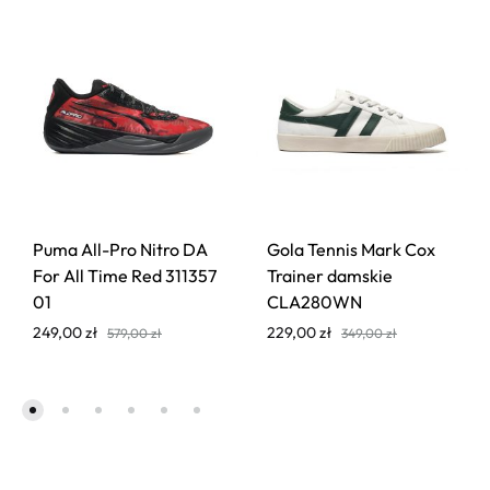
Puma All-Pro Nitro DA
Gola Tennis Mark Cox
For All Time Red 311357
Trainer damskie
01
CLA280WN
249,00
zł
229,00
zł
579,00
zł
349,00
zł