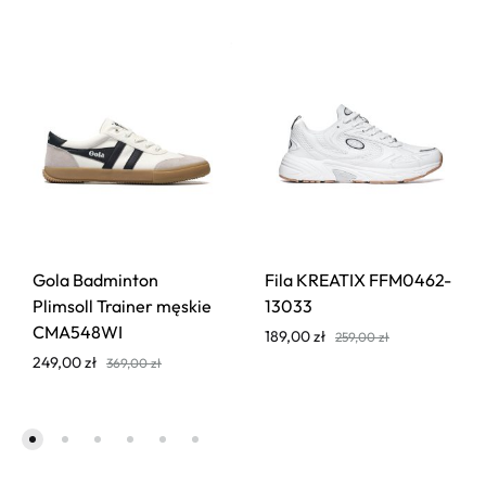
Gola Badminton
Fila KREATIX FFM0462-
Plimsoll Trainer męskie
13033
CMA548WI
189,00
zł
259,00
zł
249,00
zł
369,00
zł