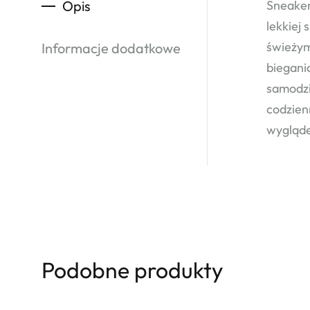
Opis
Sneaker
lekkiej
świeżym
Informacje dodatkowe
biegani
samodzi
codzien
wygląd
Podobne produkty