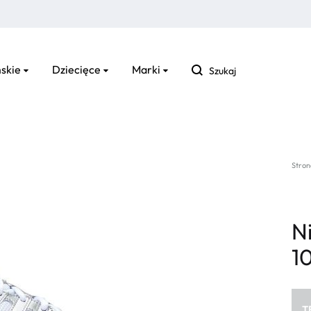
Szukaj
skie
Dziecięce
Marki
Stron
N
1
T