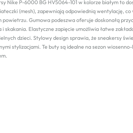
sy Nike P-6000 BG HV5064-101 w kolorze białym to dos
 siateczki (mesh), zapewniają odpowiednią wentylację, c
 powietrzu. Gumowa podeszwa oferuje doskonałą przyc
a i skakania. Elastyczne zapięcie umożliwia łatwe zakłada
elnych dzieci. Stylowy design sprawia, że sneakersy świ
nymi stylizacjami. Te buty są idealne na sezon wiosenno
em.