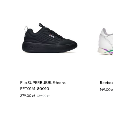
Fila SUPERBUBBLE teens
Reebok
FFT0141-80010
149,00
z
279,00
zł
339,00
zł