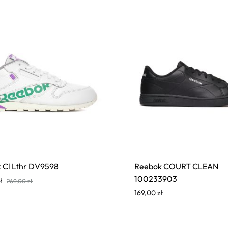
 Cl Lthr DV9598
Reebok COURT CLEAN
100233903
ł
269,00
zł
169,00
zł