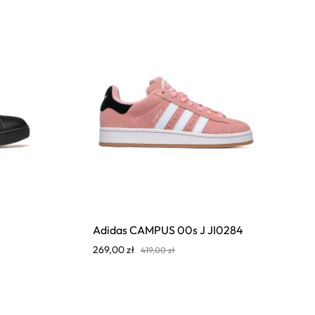
Adidas CAMPUS 00s J JI0284
269,00
zł
419,00
zł