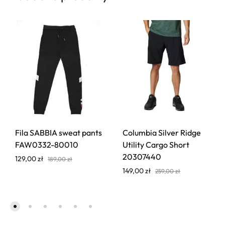
Fila SABBIA sweat pants
Columbia Silver Ridge
FAW0332-80010
Utility Cargo Short
20307440
129,00
zł
189,00
zł
149,00
zł
259,00
zł