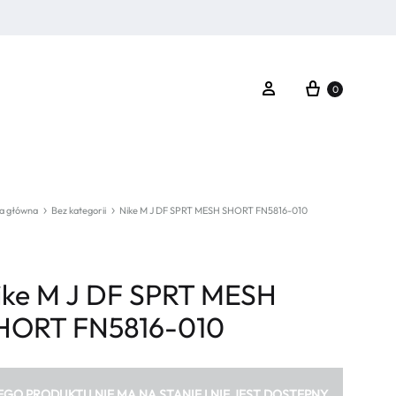
Koszyk
Zaloguj się
0
a główna
Bez kategorii
Nike M J DF SPRT MESH SHORT FN5816-010
ike M J DF SPRT MESH
HORT FN5816-010
EGO PRODUKTU NIE MA NA STANIE I NIE JEST DOSTĘPNY.