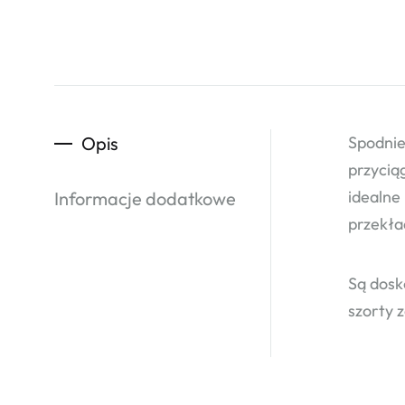
Opis
Spodnie
przycią
idealne 
Informacje dodatkowe
przekła
Są dosk
szorty 