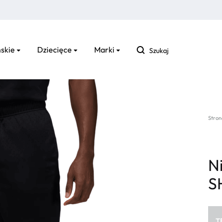
Szukaj
skie
Dziecięce
Marki
Stron
N
S
T