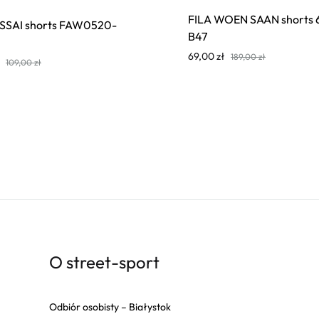
FILA WOEN SAAN shorts 
OSSAI shorts FAW0520-
B47
69,00
zł
189,00
zł
109,00
zł
O street-sport
Odbiór osobisty – Białystok