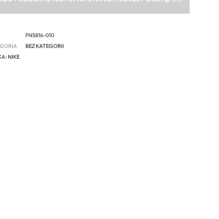
FN5816-010
GORIA
BEZ KATEGORII
KA:
NIKE