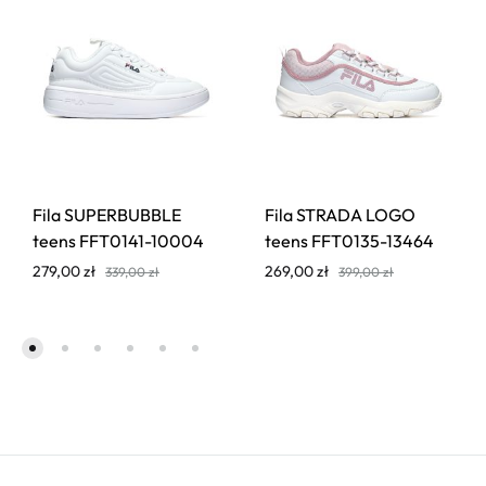
Fila SUPERBUBBLE
Fila STRADA LOGO
teens FFT0141-10004
teens FFT0135-13464
279,00
zł
269,00
zł
339,00
zł
399,00
zł