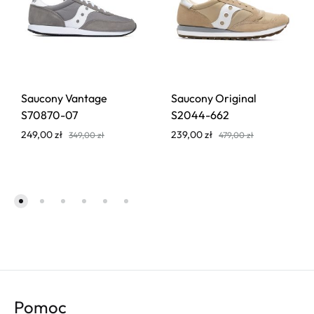
Saucony Vantage
Saucony Original
S70870-07
S2044-662
249,00
zł
239,00
zł
349,00
zł
479,00
zł
Pomoc