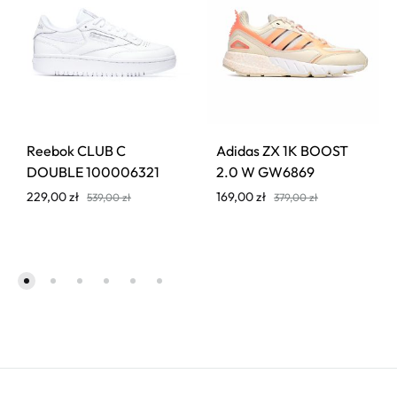
Reebok CLUB C
Adidas ZX 1K BOOST
DOUBLE 100006321
2.0 W GW6869
229,00
zł
169,00
zł
539,00
zł
379,00
zł