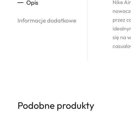
Opis
Nike Ai
nowocze
przez c
Informacje dodatkowe
idealny
się na 
casualo
Podobne produkty