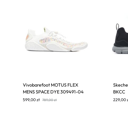
Vivobarefoot MOTUS FLEX
Skeche
MENS SPACE DYE 309491-04
BKCC
599,00
zł
229,00
789,00
zł