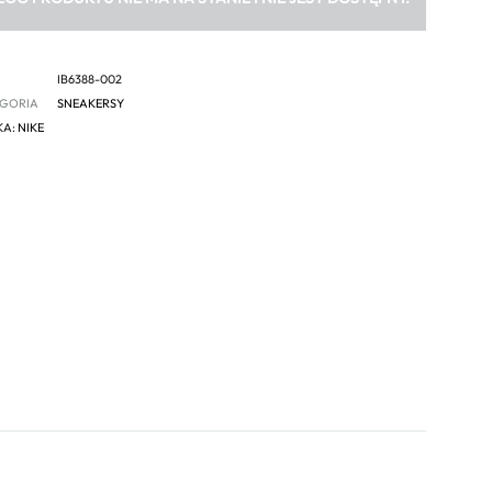
IB6388-002
GORIA
SNEAKERSY
KA:
NIKE