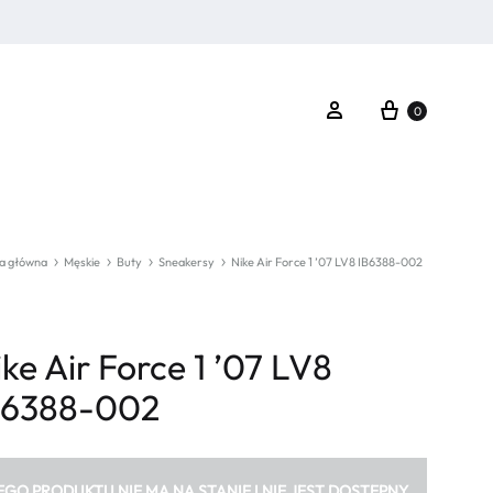
Koszyk
Zaloguj się
0
a główna
Męskie
Buty
Sneakersy
Nike Air Force 1 ’07 LV8 IB6388-002
ke Air Force 1 ’07 LV8
B6388-002
EGO PRODUKTU NIE MA NA STANIE I NIE JEST DOSTĘPNY.