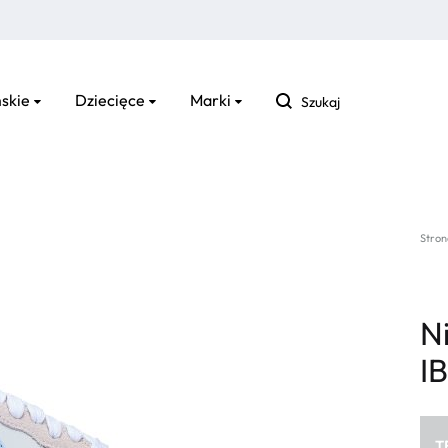
Szukaj
skie
Dziecięce
Marki
Stron
Ni
I
T