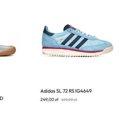
Adidas SL 72 RS IG4649
UD
249,00
zł
449,00
zł