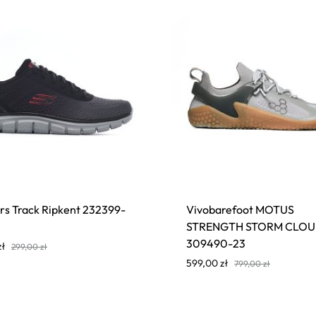
rs Track Ripkent 232399-
Vivobarefoot MOTUS
STRENGTH STORM CLO
309490-23
zł
299,00
zł
599,00
zł
799,00
zł