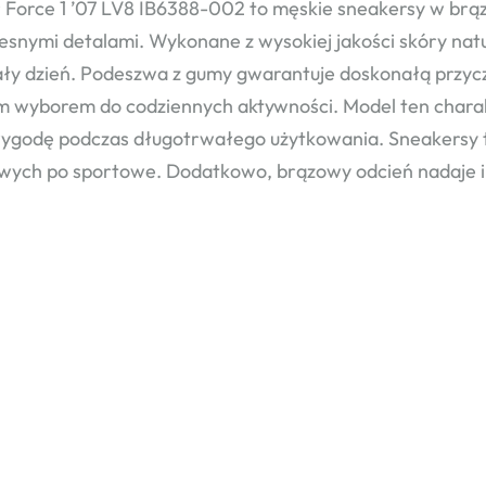
r Force 1 ’07 LV8 IB6388-002 to męskie sneakersy w brąz
snymi detalami. Wykonane z wysokiej jakości skóry natu
ały dzień. Podeszwa z gumy gwarantuje doskonałą przycz
m wyborem do codziennych aktywności. Model ten charak
wygodę podczas długotrwałego użytkowania. Sneakersy te 
wych po sportowe. Dodatkowo, brązowy odcień nadaje i