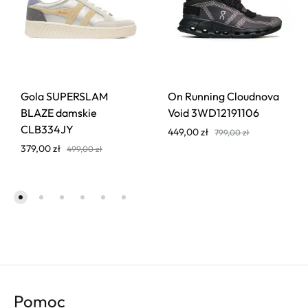
Gola SUPERSLAM
On Running Cloudnova
BLAZE damskie
Void 3WD12191106
CLB334JY
449,00
zł
799,00
zł
379,00
zł
499,00
zł
Pomoc