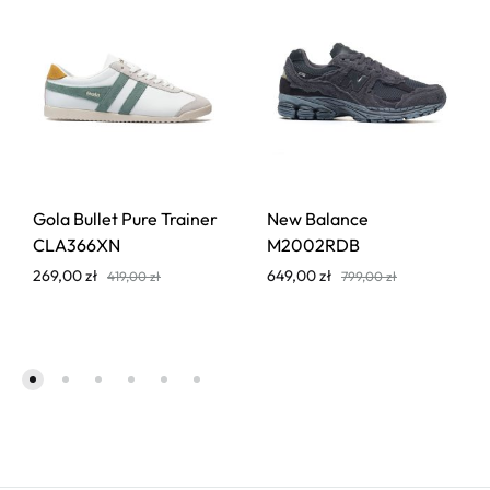
Gola Bullet Pure Trainer
New Balance
CLA366XN
M2002RDB
269,00
zł
649,00
zł
419,00
zł
799,00
zł