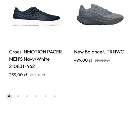
Crocs INMOTION PACER
New Balance UTRNWC
MEN’S Navy/White
499,00
zł
739,00
zł
210831-462
239,00
zł
269,00
zł