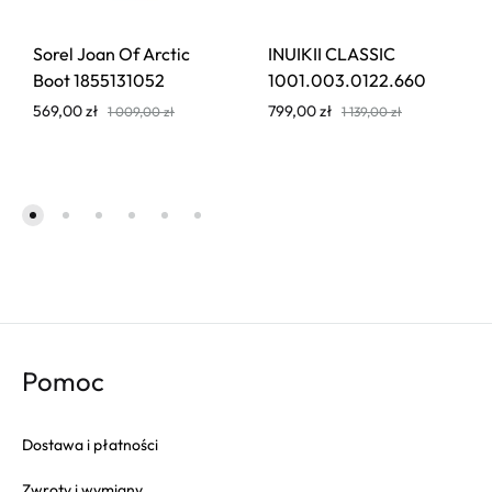
Sorel Joan Of Arctic
INUIKII CLASSIC
Boot 1855131052
1001.003.0122.660
569,00
zł
799,00
zł
1 009,00
zł
1 139,00
zł
Pomoc
Dostawa i płatności
Zwroty i wymiany