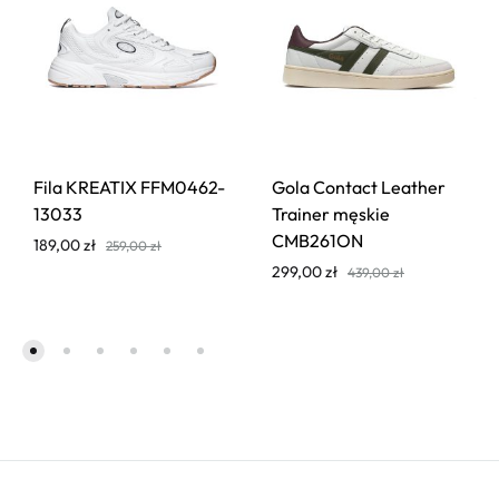
Fila KREATIX FFM0462-
Gola Contact Leather
13033
Trainer męskie
CMB261ON
189,00
zł
259,00
zł
299,00
zł
439,00
zł