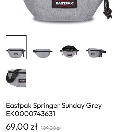
Eastpak Springer Sunday Grey
EK0000743631
69,00
zł
109,00
zł