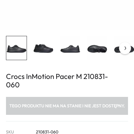
Crocs InMotion Pacer M 210831-
060
TEGO PRODUKTU NIE MA NA STANIE I NIE JEST DOSTĘPNY.
SKU
210831-060