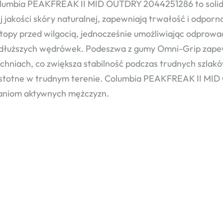
lumbia PEAKFREAK II MID OUTDRY 2044251286 to solidn
j jakości skóry naturalnej, zapewniają trwałość i odpo
stopy przed wilgocią, jednocześnie umożliwiając odprow
 dłuższych wędrówek. Podeszwa z gumy Omni-Grip zape
chniach, co zwiększa stabilność podczas trudnych szlak
 istotne w trudnym terenie. Columbia PEAKFREAK II MID 
niom aktywnych mężczyzn.