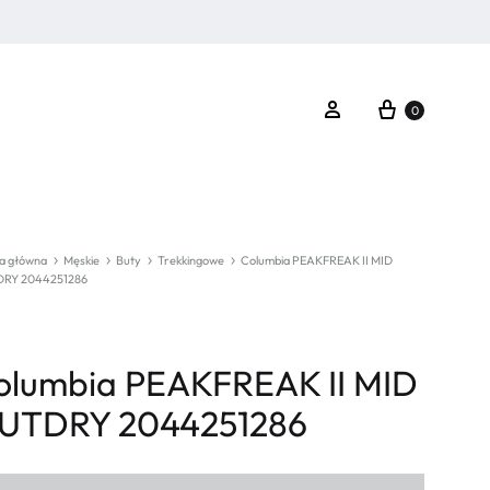
Koszyk
Zaloguj się
0
a główna
Męskie
Buty
Trekkingowe
Columbia PEAKFREAK II MID
RY 2044251286
olumbia PEAKFREAK II MID
UTDRY 2044251286