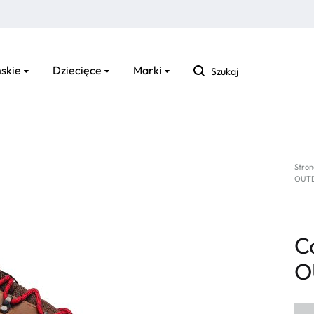
Szukaj
skie
Dziecięce
Marki
Stron
OUTD
C
O