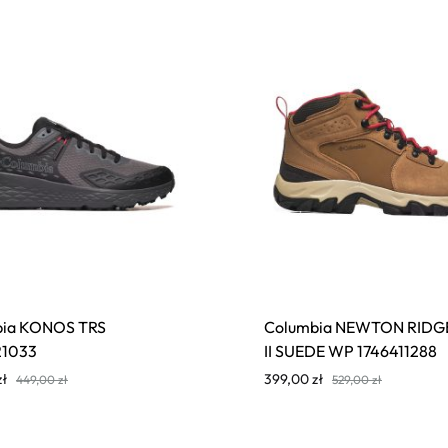
bia KONOS TRS
Columbia NEWTON RIDG
21033
II SUEDE WP 1746411288
zł
399,00
zł
449,00
zł
529,00
zł