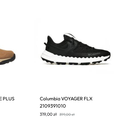
E PLUS
Columbia VOYAGER FLX
2109391010
319,00
zł
399,00
zł