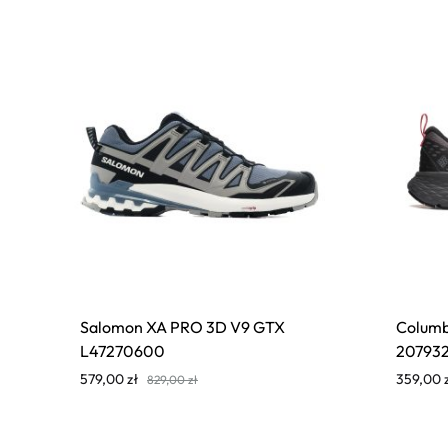
Salomon XA PRO 3D V9 GTX
Colum
L47270600
20793
579,00
zł
359,00
829,00
zł