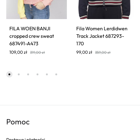
FILA WOEN BANJI
Fila Women Lerdidwen
cropped crew sweat
Track Jacket 687293-
687491-A473
170
109,00
zł
99,00
zł
319,00
zł
359,00
zł
Pomoc
Dostawa i płatności