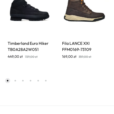
Timberland Euro Hiker
Fila LANCE XXI
TB0A28A2W051
FFM0169-73109
449,00
zł
169,00
zł
729,00
zł
359,00
zł