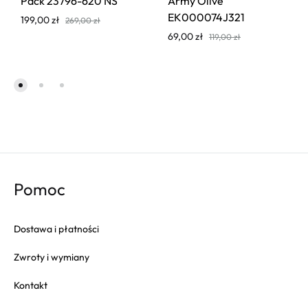
Pack 23796-620 NS
Army Olive
EK000074J321
199,00
zł
269,00
zł
69,00
zł
119,00
zł
Pomoc
Dostawa i płatności
Zwroty i wymiany
Kontakt