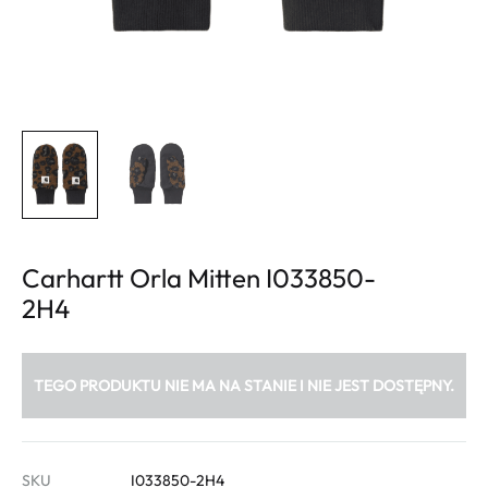
Carhartt Orla Mitten I033850-
2H4
TEGO PRODUKTU NIE MA NA STANIE I NIE JEST DOSTĘPNY.
SKU
I033850-2H4