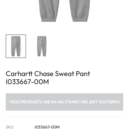
Carhartt Chase Sweat Pant
I033667-00M
TEGO PRODUKTU NIE MA NA STANIE I NIE JEST DOSTĘPNY.
SKU
I033667-00M