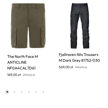
Fjallraven Nils Trousers
The North Face M
M Dark Grey 81752-030
ANTICLINE
569,00
zł
819,00
zł
NF0A4CAL7D61
169,00
zł
299,00
zł