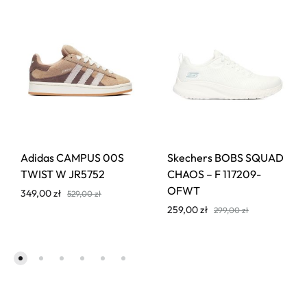
Adidas CAMPUS 00S
Skechers BOBS SQUAD
TWIST W JR5752
CHAOS – F 117209-
OFWT
349,00
zł
529,00
zł
259,00
zł
299,00
zł