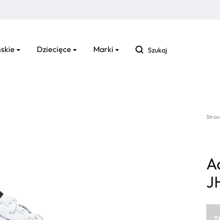
Szukaj
skie
Dziecięce
Marki
Stron
A
J
T