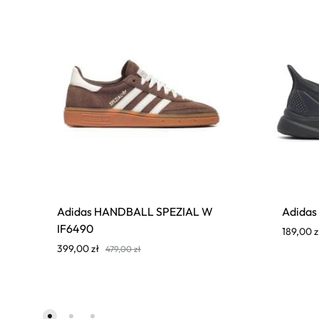
Adidas HANDBALL SPEZIAL W
Adida
IF6490
189,00
z
399,00
zł
479,00
zł