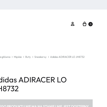
Koszyk
Zaloguj się
0
a główna
Męskie
Buty
Sneakersy
Adidas ADIRACER LO JH8732
didas ADIRACER LO
H8732
EGO PRODUKTU NIE MA NA STANIE I NIE JEST DOSTĘPNY.