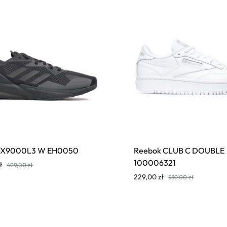
s X9000L3 W EH0050
Reebok CLUB C DOUBLE
100006321
ł
499,00
zł
229,00
zł
539,00
zł