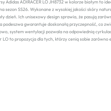
sy Adidas ADIRACER LO JH8732 w kolorze białym to idea
na sezon SS26. Wykonane z wysokiej jakości skóry natura
ały dzień. Ich unisexowy design sprawia, że pasują zarówn
podeszwa gwarantuje doskonałą przyczepność, co zwię
wo, system wentylacji pozwala na odpowiednią cyrkulac
r LO to propozycja dla tych, którzy cenią sobie zarówno e