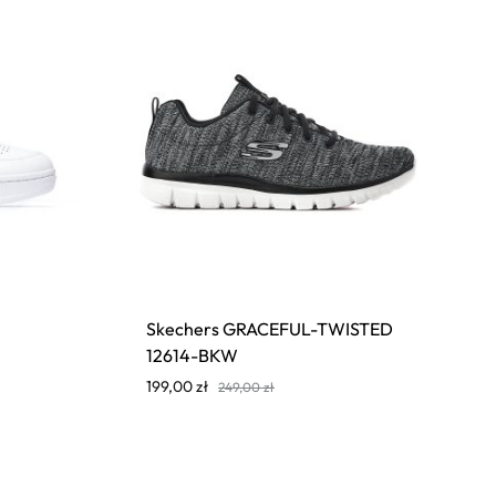
Skechers GRACEFUL-TWISTED
12614-BKW
199,00
zł
249,00
zł