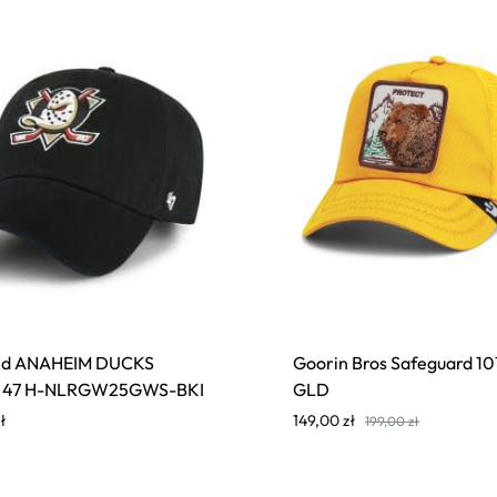
and ANAHEIM DUCKS
Goorin Bros Safeguard 10
 47 H-NLRGW25GWS-BKI
GLD
ł
149,00
zł
199,00
zł