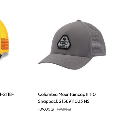
1-2118-
Columbia Mountaincap II 110
Snapback 2158911023 NS
109,00
zł
149,00
zł