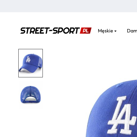
Męskie
Dam
street-
sport.pl