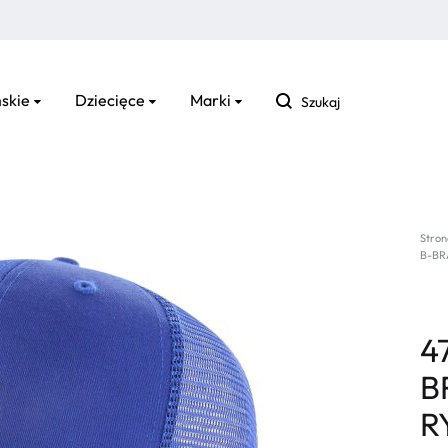
Szukaj
skie
Dziecięce
Marki
Stron
B-BR
4
B
R