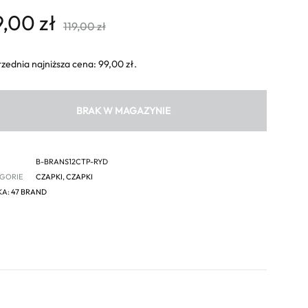
9,00
zł
119,00
zł
zednia najniższa cena:
99,00
zł
.
BRAK W MAGAZYNIE
B-BRANS12CTP-RYD
GORIE
CZAPKI
,
CZAPKI
KA:
47 BRAND