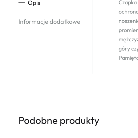
Opis
Czapka
ochrona
noszeni
Informacje dodatkowe
promien
mężczyz
góry cz
Pamięta
Podobne produkty