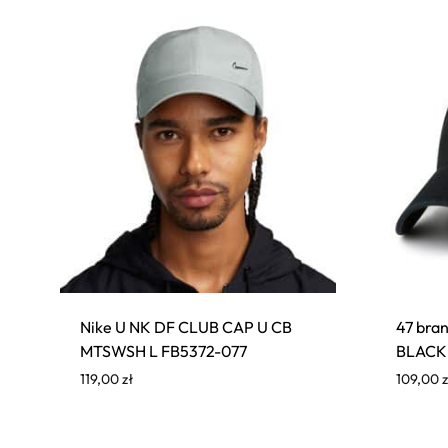
Nike U NK DF CLUB CAP U CB
47 br
MTSWSH L FB5372-077
BLACK
119,00
zł
109,00
z