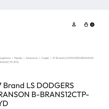
Koszyk
Zaloguj się
0
a główna
Męskie
Akcesoria
Czapki
47 Brand LS DODGERS BRANSON
ANS12CTP-RYD
7 Brand LS DODGERS
RANSON B-BRANS12CTP-
YD