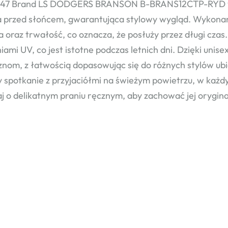
 47 Brand LS DODGERS BRANSON B-BRANS12CTP-RYD w ko
 przed słońcem, gwarantująca stylowy wygląd. Wykonan
a oraz trwałość, co oznacza, że posłuży przez długi czas
iami UV, co jest istotne podczas letnich dni. Dzięki unis
nom, z łatwością dopasowując się do różnych stylów ub
y spotkanie z przyjaciółmi na świeżym powietrzu, w każdym
j o delikatnym praniu ręcznym, aby zachować jej orygin