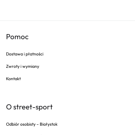
Champion
Columbia
Converse
Crep
Pomoc
Crocs
Dr. Martens
Dostawa i płatności
Eastpak
Zwroty i wymiany
Fila
Fitflop
Kontakt
Fjallraven
Gola
Goorin Bros
O street-sport
HAPPY SOCKS
Herschel
Odbiór osobisty – Białystok
Hoka