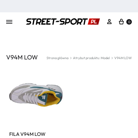
Kosz
Moje konto
0
V94M LOW
Strona główna
Atrybut produktu: Model
V94M LOW
FILA V94M LOW