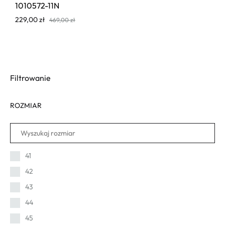
1010572-11N
229,00
zł
469,00
zł
Filtrowanie
ROZMIAR
41
42
43
44
45