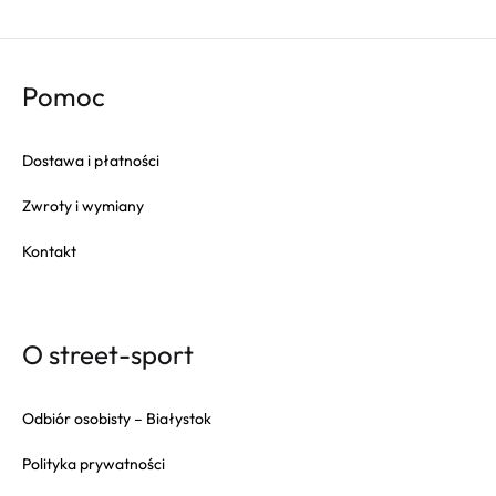
Columbia
Converse
Crep
Pomoc
Crocs
Dr. Martens
Dostawa i płatności
Eastpak
Zwroty i wymiany
Fila
Fitflop
Kontakt
Fjallraven
Gola
Goorin Bros
O street-sport
HAPPY SOCKS
Herschel
Odbiór osobisty – Białystok
Hoka
Polityka prywatności
Inuikii