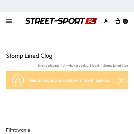
Kosz
Moje konto
0
Stomp Lined Clog
Strona główna
Atrybut produktu: Model
Stomp Lined Clog
Nie znaleziono produktów, których szukasz.
Filtrowanie