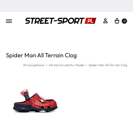
Kosz
Moje konto
0
Spider Man All Terrain Clog
Strona główna
Atrybut produktu: Model
Spider Man All Terrain Clog