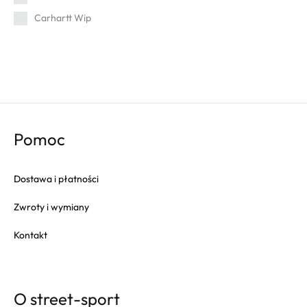
Carhartt Wip
Cat
Champion
Columbia
Converse
Crep
Pomoc
Crocs
Dr. Martens
Dostawa i płatności
Eastpak
Zwroty i wymiany
Fila
Fitflop
Kontakt
Fjallraven
Gola
Goorin Bros
O street-sport