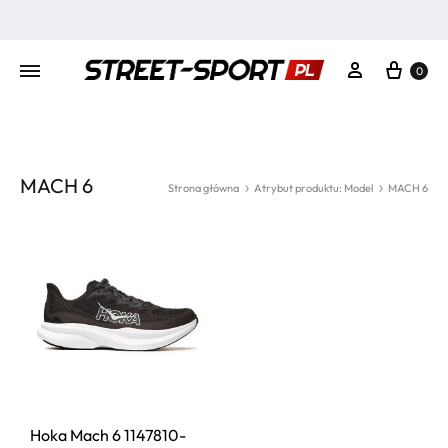
Kosz
Moje konto
0
MACH 6
Strona główna
Atrybut produktu: Model
MACH 6
Hoka Mach 6 1147810-