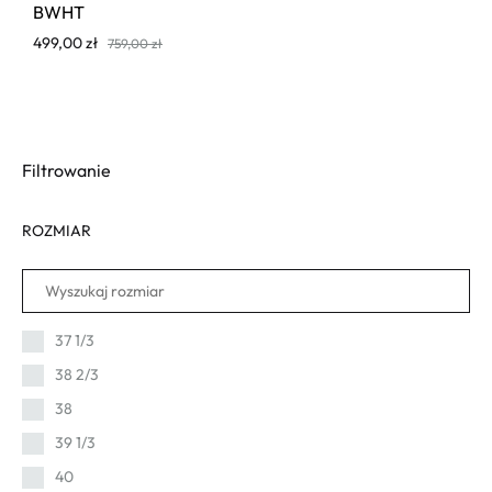
BWHT
499,00
zł
759,00
zł
Filtrowanie
ROZMIAR
37 1/3
38 2/3
38
39 1/3
40