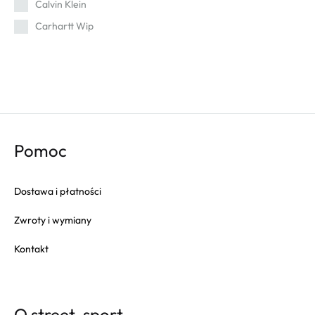
Calvin Klein
Carhartt Wip
Cat
Champion
Columbia
Converse
Crep
Pomoc
Crocs
Dr. Martens
Dostawa i płatności
Eastpak
Zwroty i wymiany
Fila
Fitflop
Kontakt
Fjallraven
Gola
Goorin Bros
O street-sport