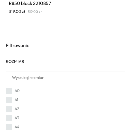
R850 black 2210857
319,00
zł
519,00
zł
Filtrowanie
ROZMIAR
40
41
42
43
44