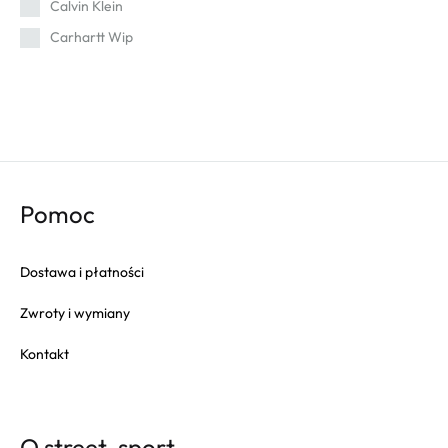
Calvin Klein
Carhartt Wip
Cat
Champion
Columbia
Converse
Crep
Pomoc
Crocs
Dr. Martens
Dostawa i płatności
Eastpak
Zwroty i wymiany
Fila
Fitflop
Kontakt
Fjallraven
Gola
Goorin Bros
O street-sport