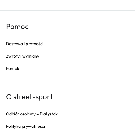
Columbia
Converse
Crep
Pomoc
Crocs
Dr. Martens
Dostawa i płatności
Eastpak
Zwroty i wymiany
Fila
Fitflop
Kontakt
Fjallraven
Gola
Goorin Bros
O street-sport
HAPPY SOCKS
Herschel
Odbiór osobisty – Białystok
Hoka
Polityka prywatności
Inuikii