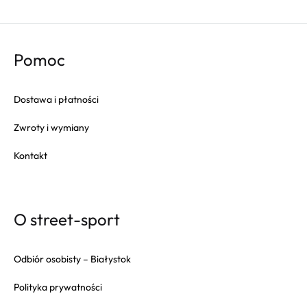
Columbia
Converse
Crep
Pomoc
Crocs
Dr. Martens
Dostawa i płatności
Eastpak
Zwroty i wymiany
Fila
Fitflop
Kontakt
Fjallraven
Gola
Goorin Bros
O street-sport
HAPPY SOCKS
Herschel
Odbiór osobisty – Białystok
Hoka
Polityka prywatności
Inuikii