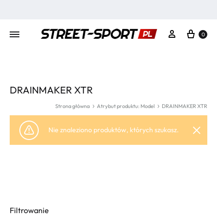
Kosz
Moje konto
0
DRAINMAKER XTR
Strona główna
Atrybut produktu: Model
DRAINMAKER XTR
Nie znaleziono produktów, których szukasz.
Filtrowanie