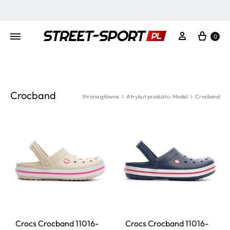
Kosz
Moje konto
0
Crocband
Strona główna
Atrybut produktu: Model
Crocband
Crocs Crocband 11016-
Crocs Crocband 11016-