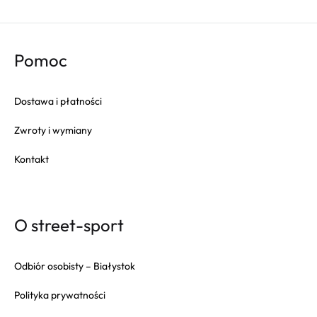
Columbia
Converse
Crep
Pomoc
Crocs
Dr. Martens
Dostawa i płatności
Eastpak
Zwroty i wymiany
Fila
Fitflop
Kontakt
Fjallraven
Gola
Goorin Bros
O street-sport
HAPPY SOCKS
Herschel
Odbiór osobisty – Białystok
Hoka
Polityka prywatności
Inuikii