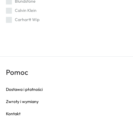
Blundstone
Calvin Klein
Carhartt Wip
Cat
Champion
Columbia
Converse
Crep
Pomoc
Crocs
Dr. Martens
Dostawa i płatności
Eastpak
Zwroty i wymiany
Fila
Fitflop
Kontakt
Fjallraven
Gola