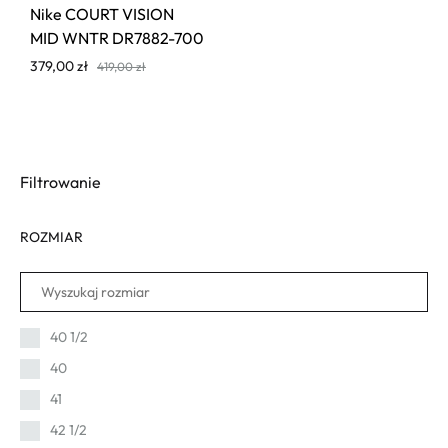
Nike COURT VISION
MID WNTR DR7882-700
379,00
zł
419,00
zł
Filtrowanie
ROZMIAR
40 1/2
40
41
42 1/2