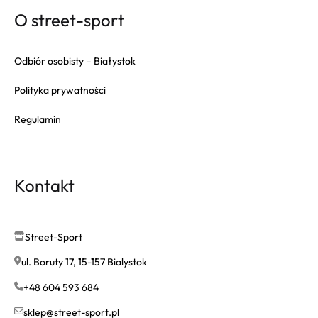
Goorin Bros
O street-sport
HAPPY SOCKS
Herschel
Odbiór osobisty – Białystok
Hoka
Polityka prywatności
Inuikii
Regulamin
Jansport
K-WAY
Karl Lagerfeld
Kontakt
Keen
Lacoste
Le Coq Sportif
Street-Sport
Loungefly
ul. Boruty 17, 15-157 Bialystok
Merrell
+48 604 593 684
Moon Boot
sklep@street-sport.pl