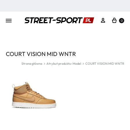
Kosz
Moje konto
0
COURT VISION MID WNTR
Strona główna
Atrybut produktu: Model
COURT VISION MID WNTR