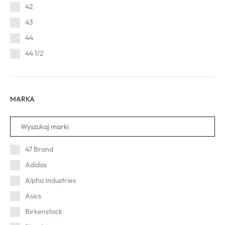
42
43
44
44 1/2
45
45 1/2
MARKA
46
47 1/2
47 Brand
Adidas
Alpha Industries
Asics
Birkenstock