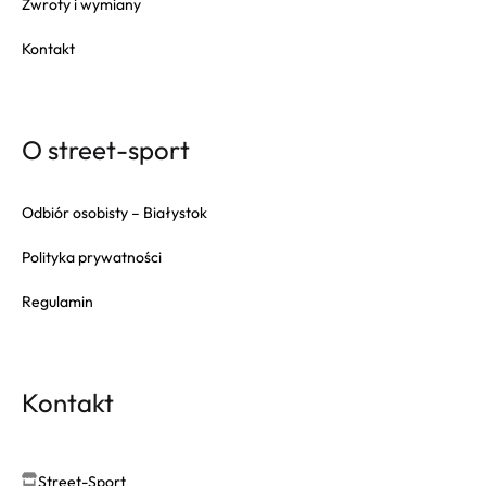
Zwroty i wymiany
Fila
Fitflop
Kontakt
Fjallraven
Gola
Goorin Bros
O street-sport
HAPPY SOCKS
Herschel
Odbiór osobisty – Białystok
Hoka
Polityka prywatności
Inuikii
Regulamin
Jansport
K-WAY
Karl Lagerfeld
Kontakt
Keen
Lacoste
Le Coq Sportif
Street-Sport