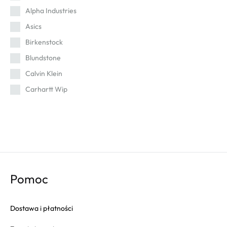
46 2/3
Alpha Industries
46
Asics
47 1/3
Birkenstock
48
Blundstone
Calvin Klein
Carhartt Wip
Cat
Champion
Columbia
Converse
Crep
Pomoc
Crocs
Dr. Martens
Dostawa i płatności
Eastpak