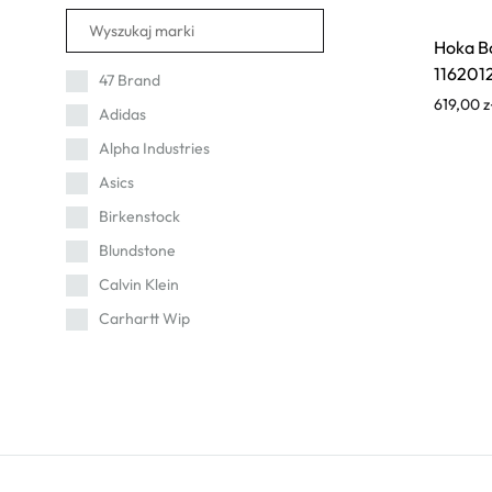
43 1/3
44 2/3
Hoka B
116201
44
47 Brand
619,00
z
45 1/3
Adidas
46 2/3
Alpha Industries
46
Asics
47 1/3
Birkenstock
48
Blundstone
49 1/3
Calvin Klein
Carhartt Wip
Cat
Champion
Columbia
Converse
Crep