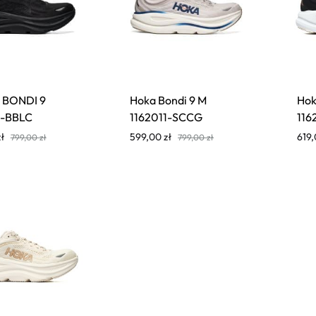
 BONDI 9
Hoka Bondi 9 M
Hok
1-BBLC
1162011-SCCG
116
zł
599,00
zł
619
799,00
zł
799,00
zł