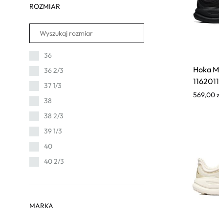
ROZMIAR
36
Hoka M
36 2/3
116201
37 1/3
569,00
38
38 2/3
39 1/3
40
40 2/3
41 1/3
42 2/3
MARKA
42