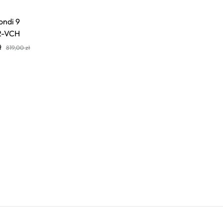
ondi 9
2-VCH
ł
819,00
zł