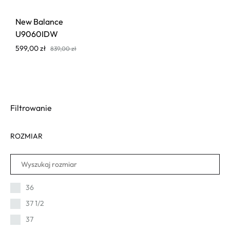
New Balance
U9060IDW
599,00
zł
839,00
zł
Filtrowanie
ROZMIAR
36
37 1/2
37