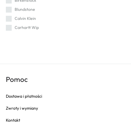
Birkenstock
47
Blundstone
47 1/2
Calvin Klein
49
Carhartt Wip
Cat
Champion
Columbia
Converse
Crep
Pomoc
Crocs
Dr. Martens
Dostawa i płatności
Eastpak
Zwroty i wymiany
Fila
Fitflop
Kontakt
Fjallraven