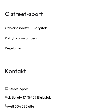
Gola
Goorin Bros
O street-sport
HAPPY SOCKS
Herschel
Odbiór osobisty – Białystok
Hoka
Polityka prywatności
Inuikii
Regulamin
Jansport
K-WAY
Karl Lagerfeld
Kontakt
Keen
Lacoste
Le Coq Sportif
Street-Sport
Loungefly
ul. Boruty 17, 15-157 Bialystok
Merrell
+48 604 593 684