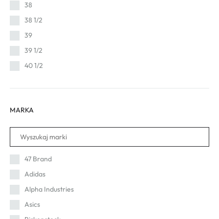
38
38 1/2
39
39 1/2
40 1/2
40
41 1/2
MARKA
42 1/2
42
43
44
47 Brand
44 1/2
Adidas
45
Alpha Industries
45 1/2
Asics
46 1/2