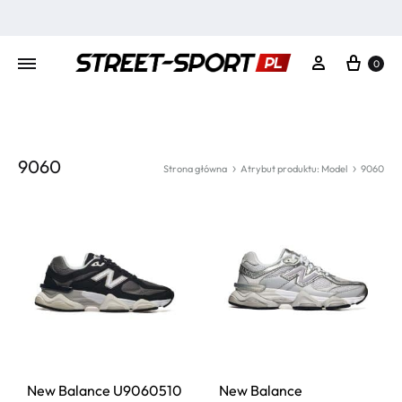
Kosz
Moje konto
0
9060
Strona główna
Atrybut produktu: Model
9060
New Balance U9060510
New Balance