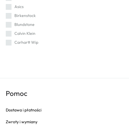
Asics
Birkenstock
Blundstone
Calvin Klein
Carhartt Wip
Cat
Champion
Columbia
Converse
Crep
Pomoc
Crocs
Dr. Martens
Dostawa i płatności
Eastpak
Zwroty i wymiany
Fila