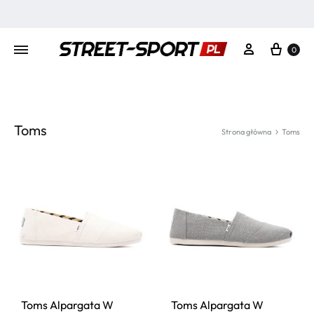
Kosz
Moje konto
0
Toms
Strona główna
Toms
Toms Alpargata W
Toms Alpargata W