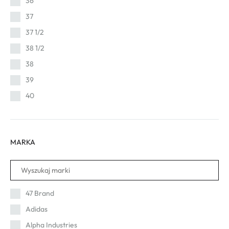
36
37
37 1/2
38 1/2
38
39
40
41
42 1/2
MARKA
42
43 1/2
43
44 1/2
47 Brand
46
Adidas
Alpha Industries