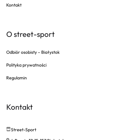
Fitflop
Kontakt
Fjallraven
Gola
Goorin Bros
O street-sport
HAPPY SOCKS
Herschel
Odbiór osobisty – Białystok
Hoka
Polityka prywatności
Inuikii
Regulamin
Jansport
K-WAY
Karl Lagerfeld
Kontakt
Keen
Lacoste
Le Coq Sportif
Street-Sport
Loungefly